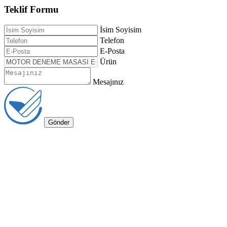
Teklif Formu
İsim Soyisim
Telefon
E-Posta
Ürün
Mesajınız
Gönder