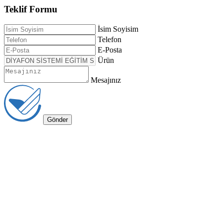
Teklif Formu
İsim Soyisim
Telefon
E-Posta
Ürün
Mesajınız
Gönder