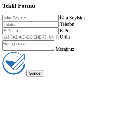
Teklif Formu
İsim Soyisim
Telefon
E-Posta
Ürün
Mesajınız
Gönder