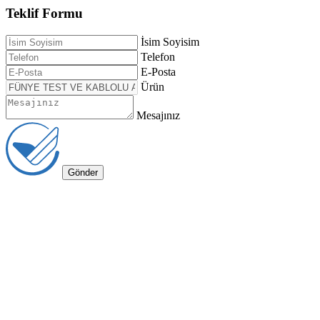
Teklif Formu
İsim Soyisim
Telefon
E-Posta
Ürün
Mesajınız
Gönder