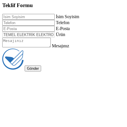
Teklif Formu
İsim Soyisim
Telefon
E-Posta
Ürün
Mesajınız
Gönder