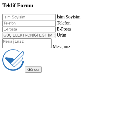
Teklif Formu
İsim Soyisim
Telefon
E-Posta
Ürün
Mesajınız
Gönder