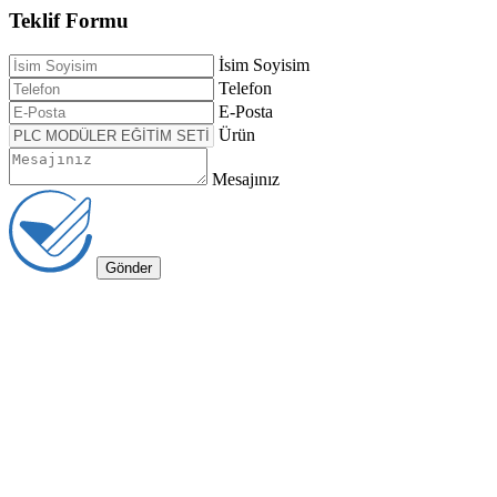
Teklif Formu
İsim Soyisim
Telefon
E-Posta
Ürün
Mesajınız
Gönder