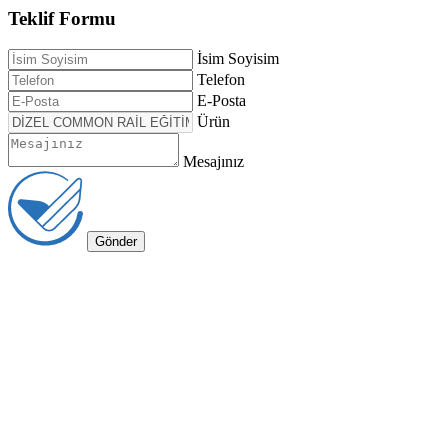
Teklif Formu
İsim Soyisim
Telefon
E-Posta
Ürün
Mesajınız
Gönder