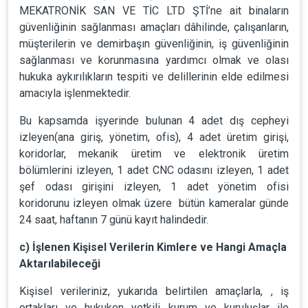
MEKATRONİK SAN VE TİC LTD ŞTİ’ne ait binaların
güvenliğinin sağlanması amaçları dâhilinde, çalışanların,
müşterilerin ve demirbaşın güvenliğinin, iş güvenliğinin
sağlanması ve korunmasına yardımcı olmak ve olası
hukuka aykırılıkların tespiti ve delillerinin elde edilmesi
amacıyla işlenmektedir.
Bu kapsamda işyerinde bulunan 4 adet dış cepheyi
izleyen(ana giriş, yönetim, ofis), 4 adet üretim girişi,
koridorlar, mekanik üretim ve elektronik üretim
bölümlerini izleyen, 1 adet CNC odasını izleyen, 1 adet
şef odası girişini izleyen, 1 adet yönetim ofisi
koridorunu izleyen olmak üzere bütün kameralar günde
24 saat, haftanın 7 günü kayıt halindedir.
c) İşlenen Kişisel Verilerin Kimlere ve Hangi Amaçla
Aktarılabileceği
Kişisel verileriniz, yukarıda belirtilen amaçlarla, , iş
ortakları ve hukuken yetkili kurum ve kuruluşlar ile