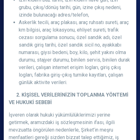
grubu, çıkış/dönüş tarihi, gün, izine çıkış nedeni,
izinde bulunacağı adres/telefon,
Askerlik tecili, araç plakası, araç ruhsatı sureti, araç
km bilgisi, araç lokasyonu, ehliyet sureti, trafik
cezası sorgulama sonucu, özel sandık adı, özel
sandık giriş tarihi, özel sandık sicil no, ayakkabı
numarası, giysi bedeni, boy, kilo, şehit yakını olma
durumu, stajyer durumu, binilen servis, binilen durak
verileri, çalışan internet erişim logları, giriş çıkış
logları, fabrika giriş-çıkış turnike kayıtları, çalışan
günlük aktivite verileri.
2. KİŞİSEL VERİLERİNİZİN TOPLANMA YÖNTEMİ
VE HUKUKİ SEBEBİ
İşveren olarak hukuki yükümlülüklerimizi yerine
getirmek, aramızdaki iş sözleşmesinin ifası, ilgili
mevzuatta öngörülen nedenlerle, Şirket’in meşru
menfaatleri gereği sizden bizzat talep ettiğimiz, iş