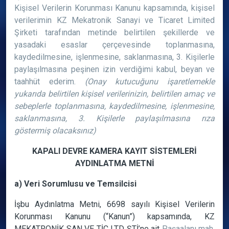
Kişisel Verilerin Korunması Kanunu kapsamında, kişisel
verilerimin KZ Mekatronik Sanayi ve Ticaret Limited
Şirketi tarafından metinde belirtilen şekillerde ve
yasadaki esaslar çerçevesinde toplanmasına,
kaydedilmesine, işlenmesine, saklanmasına, 3. Kişilerle
paylaşılmasına peşinen izin verdiğimi kabul, beyan ve
taahhüt ederim.
(Onay kutucuğunu işaretlemekle
yukarıda belirtilen kişisel verilerinizin, belirtilen amaç ve
sebeplerle toplanmasına, kaydedilmesine, işlenmesine,
saklanmasına, 3. Kişilerle paylaşılmasına rıza
göstermiş olacaksınız)
KAPALI DEVRE KAMERA KAYIT SİSTEMLERİ
AYDINLATMA METNİ
a) Veri Sorumlusu ve Temsilcisi
İşbu Aydınlatma Metni, 6698 sayılı Kişisel Verilerin
Korunması Kanunu (“Kanun”) kapsamında, KZ
MEKATRONİK SAN VE TİC LTD ŞTİ’ne ait
Paşaalanı mah.