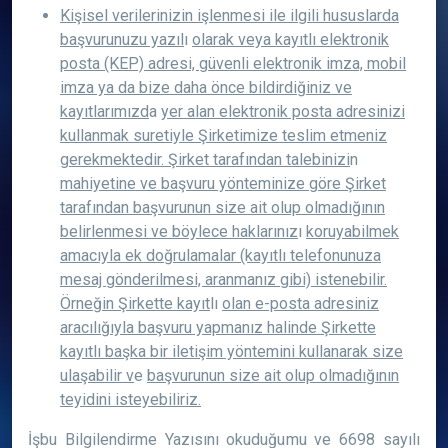
Kişisel verilerinizin işlenmesi ile ilgili hususlarda
başvurunuzu yazıl
ı
olarak veya kayıtlı elektronik
posta (KEP) adresi, güvenli elektronik imza, mobil
imza ya da bize daha önce bildirdiğiniz ve
kayıtlarımızd
a
yer alan elektronik posta adresinizi
kullanmak suretiyle Şirketimize teslim etmeniz
gerekmektedir. Şirket tarafından talebinizi
n
mahiyetine ve başvuru yönteminize göre Şirket
tarafından başvurunun size ait olup olmadığının
belirlenmesi ve böylece haklarınız
ı
koruyabilmek
amacıyla ek doğrulamalar (kayıtlı telefonunuza
mesaj gönderilmesi, aranmanız gibi) istenebilir.
Örneğin Şirkette kayıt
lı
olan e-posta adresiniz
aracılığıyla başvuru yapmanız halinde Şirkette
kayıtlı başka bir iletişim yöntemini kullanarak size
ulaşabilir v
e
başvurunun size ait olup olmadığının
teyidini isteyebiliriz.
İşbu Bilgilendirme Yazısını okuduğumu ve 6698 sayılı