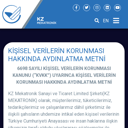
EN
KİŞİSEL VERİLERİN KORUNMASI
HAKKINDA AYDINLATMA METNİ
6698 SAYILI KİŞİSEL VERİLERİN KORUNMASI
KANUNU (“KVKK”) UYARINCA KİŞİSEL VERİLERİN
KORUNMASI HAKKINDA AYDINLATMA METNİ
KZ Mekatronik Sanayi ve Ticaret Limited Şirketi(KZ
MEKATRONİK) olarak; müşterilerimiz, tüketicilerimiz,
tedarikçilerimiz ve çalışanlarımız dâhil şirketimiz ile
ilişkili şahısların uhdemize intikal eden kişisel verilerinin
Türkiye Cumhuriyeti Anayasası ve insan haklarına ilişkin
ülkemizin tarafı olduğu uluslararası sözleşmeler ile