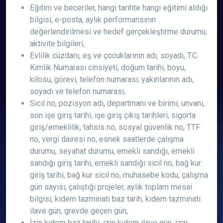
Eğitim ve beceriler, hangi tarihte hangi eğitimi aldığı
bilgisi, e-posta, aylık performansının
değerlendirilmesi ve hedef gerçekleştirme durumu,
aktivite bilgileri,
Evlilik cüzdanı, eş ve çocuklarının adı, soyadı, T.C.
Kimlik Numarası cinsiyeti, doğum tarihi, boyu,
kilosu, görevi, telefon numarası; yakınlarının adı,
soyadı ve telefon numarası,
Sicil no, pozisyon adı, departmanı ve birimi, unvanı,
son işe giriş tarihi, işe giriş çıkış tarihleri, sigorta
giriş/emeklilik, tahsis no, sosyal güvenlik no, TTF
no, vergi dairesi no, esnek saatlerde çalışma
durumu, seyahat durumu, emekli sandığı, emekli
sandığı giriş tarihi, emekli sandığı sicil no, bağ kur
giriş tarihi, bağ kur sicil no, muhasebe kodu, çalışma
gün sayısı, çalıştığı projeler, aylık toplam mesai
bilgisi, kıdem tazminatı baz tarih, kıdem tazminatı
ilave gün, grevde geçen gün,
İzin kıdem baz tarihi, izin kıdem ilave gün, izin