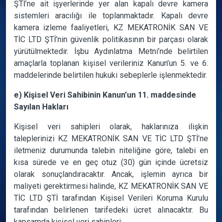
ŞTİ’ne ait işyerlerinde yer alan kapalı devre kamera
sistemleri aracılığı ile toplanmaktadır. Kapalı devre
kamera izleme faaliyetleri, KZ MEKATRONİK SAN VE
TİC LTD ŞTİ’nin güvenlik politikasının bir parçası olarak
yürütülmektedir. İşbu Aydınlatma Metni’nde belirtilen
amaçlarla toplanan kişisel verileriniz Kanun’un 5. ve 6.
maddelerinde belirtilen hukuki sebeplerle işlenmektedir.
e) Kişisel Veri Sahibinin Kanun’un 11. maddesinde
Sayılan Hakları
Kişisel veri sahipleri olarak, haklarınıza ilişkin
taleplerinizi KZ MEKATRONİK SAN VE TİC LTD ŞTİ’ne
iletmeniz durumunda talebin niteliğine göre, talebi en
kısa sürede ve en geç otuz (30) gün içinde ücretsiz
olarak sonuçlandıracaktır. Ancak, işlemin ayrıca bir
maliyeti gerektirmesi halinde, KZ MEKATRONİK SAN VE
TİC LTD ŞTİ tarafından Kişisel Verileri Koruma Kurulu
tarafından belirlenen tarifedeki ücret alınacaktır. Bu
kapsamda kişisel veri sahipleri: