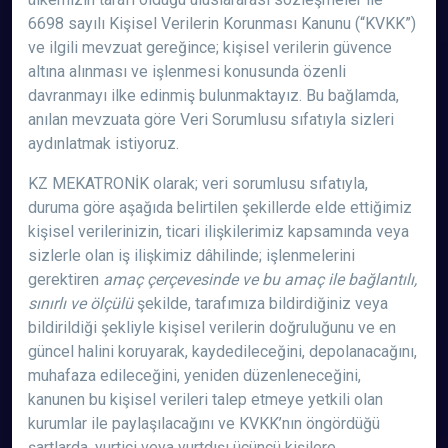
6698 sayılı Kişisel Verilerin Korunması Kanunu (“KVKK”)
ve ilgili mevzuat gereğince; kişisel verilerin güvence
altına alınması ve işlenmesi konusunda özenli
davranmayı ilke edinmiş bulunmaktayız. Bu bağlamda,
anılan mevzuata göre Veri Sorumlusu sıfatıyla sizleri
aydınlatmak istiyoruz.
KZ MEKATRONİK olarak; veri sorumlusu sıfatıyla,
duruma göre aşağıda belirtilen şekillerde elde ettiğimiz
kişisel verilerinizin, ticari ilişkilerimiz kapsamında veya
sizlerle olan iş ilişkimiz dâhilinde; işlenmelerini
gerektiren
amaç çerçevesinde ve bu amaç ile bağlantılı,
sınırlı ve ölçülü
şekilde, tarafımıza bildirdiğiniz veya
bildirildiği şekliyle kişisel verilerin doğruluğunu ve en
güncel halini koruyarak, kaydedileceğini, depolanacağını,
muhafaza edileceğini, yeniden düzenleneceğini,
kanunen bu kişisel verileri talep etmeye yetkili olan
kurumlar ile paylaşılacağını ve KVKK’nın öngördüğü
şartlarda, yurtiçi veya yurtdışı üçüncü kişilere