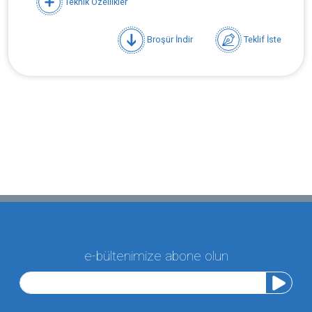
Teknik Özellikler
Broşür İndir
Teklif İste
e-bültenimize abone olun