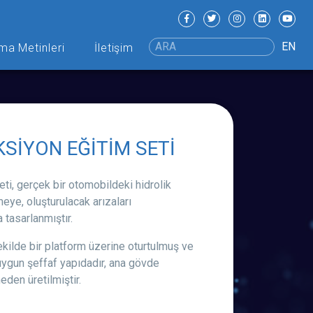
EN
ma Metinleri
İletişim
KSİYON EĞİTİM SETİ
eti, gerçek bir otomobildeki hidrolik
eye, oluşturulacak arızaları
tasarlanmıştır.
ekilde bir platform üzerine oturtulmuş ve
uygun şeffaf yapıdadır, ana gövde
den üretilmiştir.