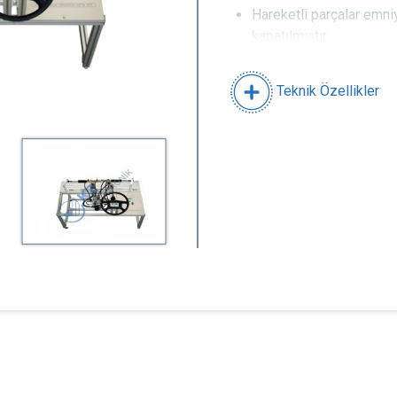
Hareketli parçalar emn
kapatılmıştır.
Dönüş miktarı için dire
Motor devrine bağlı ola
Teknik Özellikler
Eğitim seti için hazırl
kontrollüLCD üzerinden
• Tekerlek dönüş açıları gözl
• Bilgisayar yazılımı üzerinde
• Motor devri ayarlanabilir,
• Sayısal manometreler ile o
üzerinden gözlemlenebilir,
• Basınç değerleri grafik ola