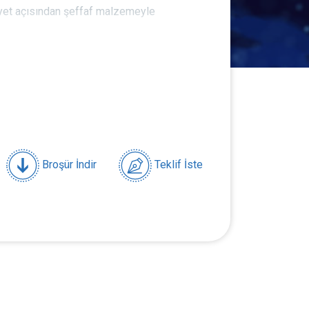
iyet açısından şeffaf malzemeyle
ksiyon gücü ayarı manuel yapılabilmektedir.
rak basınç değişimleri gözlemlenebilir.
anmış özel yazılım vemikrodenetleyici
;
emlenebilir,
n arıza oluşturulabilir,
Broşür İndir
Teklif İste
kunan basınç değerleri bilgisayar
rak gözlenebilir ve kaydedilebilir.