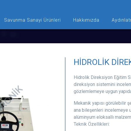
Savunma Sanayi Ürünleri
Hakkımızda
Aydınlat
HİDROLİK DİRE
Hidrolik Direksiyon Eğitim S
direksiyon sistemini incelem
gözlemlemeye uygun yapıda 
Mekanik yapısı görülebilir ş
ana bileşenleri incelemeye 
alüminyum eloksallı malzeme
Teknik Özellikleri: