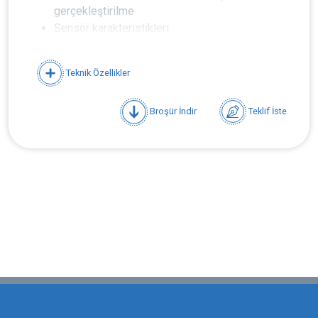
gerçekleştirilme
Sensör karakteristikleri
Hız kontrol cihazı ile motor denetimi
Hız kontrol cihazı özellikleri
Teknik Özellikler
Hız kontrol cihazı parametre ayarları
Kurma/Montaj uygulamaları
Broşür İndir
Teklif İste