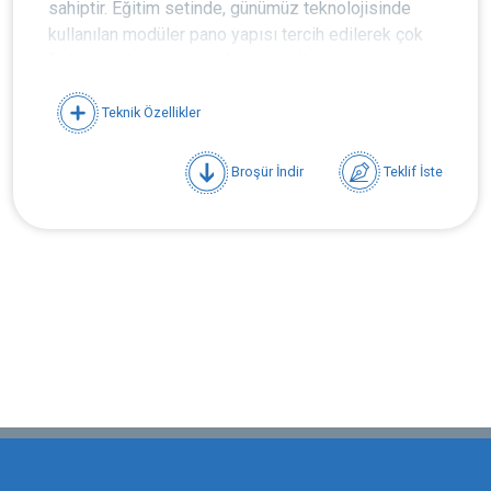
sahiptir. Eğitim setinde, günümüz teknolojisinde
kullanılan modüler pano yapısı tercih edilerek çok
farklı uygulamalarda defalarca kullanım olanağı
sağlanmıştır.
Teknik Özellikler
Dahili İç Tesisat Panosu Ekipmanları;
Broşür İndir
Teklif İste
800 x 140 x 600mm ölçüsünde üç sıralı
mekanik modül ve parçaları
Yarıklı göğüs plakası
Yükseltme parçaları
Kapatma göğüs plakası
Montaj plakası
3 x 40A kaçak akım koruma şalteri
2 x 25A 30mA kaçak akım koruma şalteri
3 x 32A , 3 x 16A, 3 x 10A, 1 x 6A, 1 x 10A
otomatik sigorta
Darbe akım şalteri
22mm sinyal lambası
2,5-4 -6mm 2 ray klemens