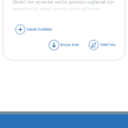
Model, tüm açılardan net bir görünüm sağlamak için
taşınabilir bir stand üzerine monte edilmiştir.
Teknik Özellikler
Teknik Özellikler
Eğitim setinde kullanılan tüm aksesuarlar,
Avrupa Havacılık Emniyeti Ajansı (EASA)
Broşür İndir
Teklif İste
European Aviation Safety Agency yada (FAA)
ABD Federal Aviation Administration - ABD
Federal Havacılık İdaresi standartlarında
Yolcu oksijen ve aksesuarları
Kontrol ve indikatörler
Gerçek uçaklarda kullanılan parçalar
Silindir üzerinde kapatma vanası
Maske tarafından kullanılan basıncı düşürecen
regülatör
Tüpün akış göstergesi
Oksijen silindiri
Basınç regülatörü
Doldurucu vana